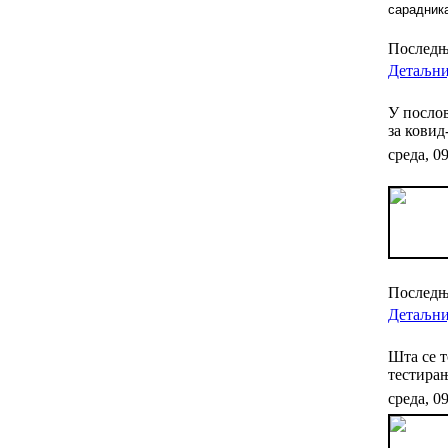
сарадника
Последњи
Детаљниј
У послов
за ковид
среда, 0
Последњи
Детаљниј
Шта се т
тестирањ
среда, 0