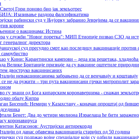
и
Светој Гори поново био јак земљотрес
БИЈА: Изазивање раздора фалсификатима
рејски рабински суд у Њујорку забранио Јеврејима да се вакцин
тив короне
њенице о вакцинама: Истина
ара у служби "Новог поретка": МИП Етиопије позвао СЗО да ис
г генералног директора
анцуској суд пресудио смрт као последицу вакцинације против 
 самоубиство
ао у Кини: Карантински кампови – деца иза решетака, хладноћа 
да Велике Британије признаје да су вакцине оштетиле природн
тем двоструко вакцинисаних
талији невакцинисанима забрањено да се венчавају и крштавају
 се не да ружити – три пута вакцинисани грчки митрополит зар
роном
во су знаци од Бога кипарским коронаверцима - снажан земљотр
одио обалу Кипра
ган Бисенић: Немири у Казахстану - коначан опроштај од бивше
едседника
тали Бенет: Два до четири милиона Израелаца ће бити заражено
асу коронавируса
ентин Катасонов: Аустријски антирекорди
талији од данас обавезна вакцинација старијих од 50 година
рички суд подржао војне специјалце који су одбили вакцинациј