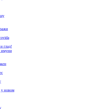
ишу
тражи
covida
и глад!
и имуни
ажен
ес
г
 у новом
у