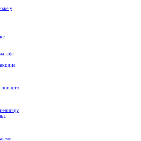
може у
ке
а које
вакцина
о оно што
религију
ења
ајемо