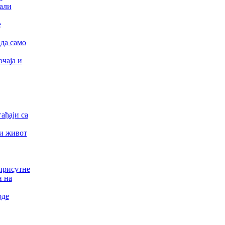
тали
е
 да само
чаја и
ађаји са
ки живот
присутне
н на
оде