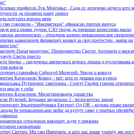
ди"
еловац професор Лук Монтање: „Сада се дотичемо нечега што 
тпуности да промени нашу цивил
ија попушта корона мере
 смо говорили - "Иверметкин" ефикасан против вируса
овде кога прави лудим: СЗО тврди да превише користимо маске
арски архиепископ – отпадник казнио невакцинисане свештени
ричке камионџије формирају конвој за свој протестни „марш на
шингтон“
итрије Папагјанопулос: Пророчанство Светог Антонија о мазгам
ужују Свети престо
сте бројке – сведочења америчких војних лекара о нуспојавама 
тив ковида
тојереј-ставрофор Србољуб Милетић: Увиди о ковиду
ентин Катасонов: Ковид – рат: шта се дешава иза кулиса
мишљања Путиновог саветника - Сергеј Глазјев говори отворен
ги мисле у себи
ентин Катасонов: Милитаризација здравства
ган Вујичић: Брукање медицине 2 - Белосветске заразе
рополит Јекатеринбуршки Евгениј: Од QR – кодова праве квази
анади ће невакцинисани моћи да купују само у пратњи обезбеђ
одавнице
онаверски отпадници вакцишу људе у црквама
вотарци цинкароши
триј Светин: Ми смо Империја, и што нас више ударају, ми пост