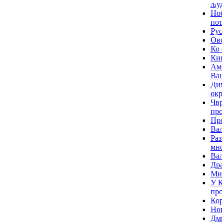
љу
Ноб
по
Рус
Ово
Ко 
Кип
Аме
Ва
Дим
окр
Чвр
про
Про
Вал
Раз
мно
Вал
Дра
Мит
У К
пр
Кор
Но
Дми