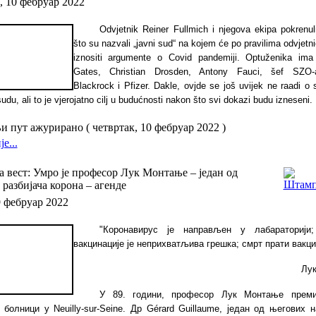
, 10 фебруар 2022
Odvjetnik Reiner Fullmich i njegova ekipa pokrenul
što su nazvali „javni sud“ na kojem će po pravilima odvjetn
iznositi argumente o Covid pandemiji. Optuženika ima 
Gates, Christian Drosden, Antony Fauci, šef SZO-
Blackrock i Pfizer. Dakle, ovjde se još uvijek ne raadi o
udu, ali to je vjerojatno cilj u budućnosti nakon što svi dokazi budu izneseni.
 пут ажурирано ( четвртак, 10 фебруар 2022 )
е...
 вест: Умро је професор Лук Монтање – један од
 разбијача корона – агенде
9 фебруар 2022
"Коронавирус је направљен у лабараторији
вакцинације је неприхватљива грешка; смрт прати вакцин
Лу
У 89. години, професор Лук Монтање преми
ј болници у
Neuilly-sur-Seine
. Др
Gérard Guillaume
, један од његових н