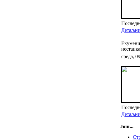
Последњи
Детаљниј
Екумениз
нестанка
среда, 0
Последњи
Детаљниј
Још...
Стр