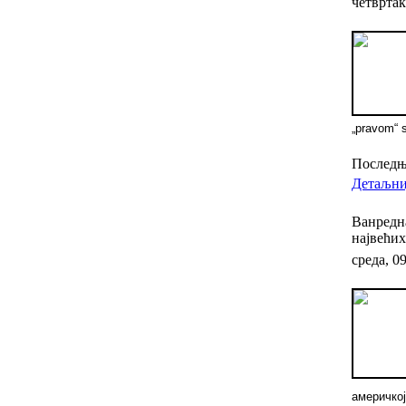
четвртак
„pravom“ s
Последњи
Детаљниј
Ванредна
највећих
среда, 0
америчко