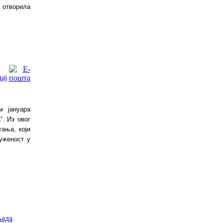
 отворила
м јануара
“. Из овог
ања, који
уженост у
љада