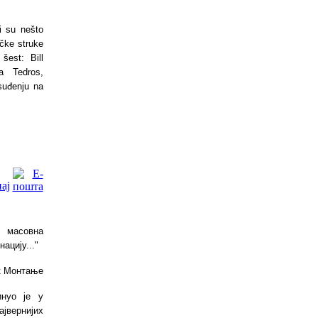
i su nešto
ičke struke
šest: Bill
a Tedros,
 suđenju na
; масовна
ацију..."
к Монтање
нуо је у
ајвернијих