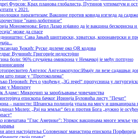
реј Фурсов: Крах планова глобалиста, Путинов ултиматум и ос
ултати у 2021.
нолошки паразитизaм: Вакцине против ковида изгледа да садрж
рочестице "нано-хоботнице"
ија Мономенова: Берл Лазар изјавио да је вакцина бескорисна и
сија" може да спасе
днииштво: Сава Јањић шиптарски, хрватски, коронаверски и про
чаја...
ксандар Ђокић: Руске дилеме око QR кодова
драг Вучинић: Григорије недостојни
ина боли: 96% случајева омикрона у Немачкој је међу потпуно
кцинисаним
топресвитер Ангелос Ангелакопулос:Имају ли везе садашњи дог
им што пише у "Протоколима"
ко Перовић: Реч о увођењу „3G regеl“ пропусница у литургијс
кве у Минхену
к Адамс: Микрочип за заробљавање човечанства
интерјвуа епископа бачког Иринеја Буловића листу "Печат"
она – нацисти: Шпанска полиција упала на мису и шиканирала 
динал Милер: „Рај на земљи“ без и против Бога „нужно је осуђе
паст“
о извештава "Глас Америке": Упркос вакцинама многе земље ув
варања
и апел настојатеља Соловецког манастира епископа Порфирија
браните своја права“