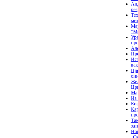
Анд
рез
Тех
мик
Мар
"Ме
Уре
про
Але
Пре
Ист
ва
Про
он
Жељ
Цр
Мај
Из 
Кор
Кар
про
Так
зат
Нов
„Од