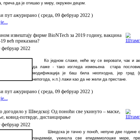
, прича да је отишао у миру, окружен децом.
 пут ажурирано ( среда, 09 фебруар 2022 )
е...
ном извештају фирме BioNTech за 2019 годину, вакцина
-19 већ приказана?
9 фебруар 2022
Ко једном слаже, неће му се веровати, чак и а
да лаже - тако изгледа измењена
стара послови
модификација је баш била неопходна, јер град (
непогода, н.п.) лажи као да не жели да престане.
 пут ажурирано ( среда, 09 фебруар 2022 )
е...
о догодило у Шведској: Од поноћи све укинуто – маске,
е, ковид-потврде, дистанцирање
9 фебруар 2022
Шведска је тачно у поноћ, непуне две године 
пандемије, укинула све епидемиолошке мере, пр