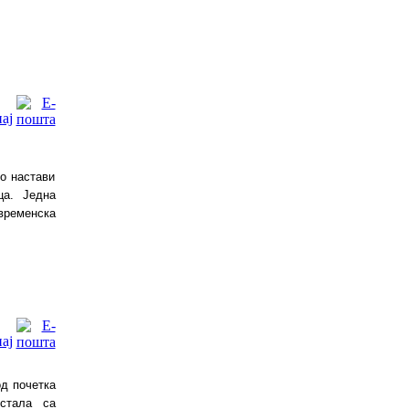
ко настави
ца. Једна
временска
од почетка
естала са