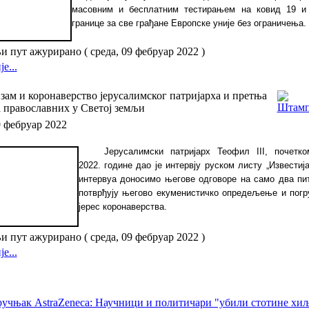
масовним и бесплатним тестирањем на ковид 19 и
границе за све грађане Европске уније без ограничења.
 пут ажурирано ( среда, 09 фебруар 2022 )
е...
ам и коронаверство јерусалимског патријарха и претња
 православних у Светој земљи
9 фебруар 2022
Јерусалимски патријарх Теофил
III
, почетко
2022. године дао је интервју руском листу „Известија
интервуа доносимо његове одговоре на само два пит
потврђују његово екуменистичко опредељење и погр
јерес коронаверства.
 пут ажурирано ( среда, 09 фебруар 2022 )
е...
учњак AstraZeneca: Научници и политичари "убили стотине хи