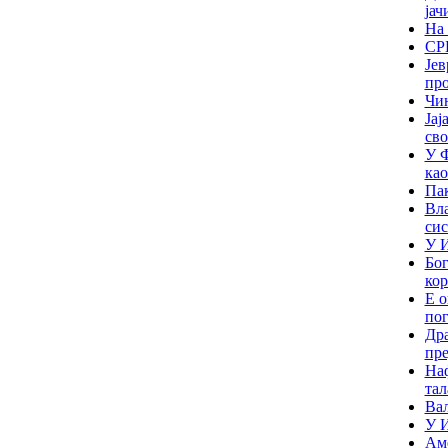
јач
На 
СР
Јев
про
Чи
Јај
сво
У Ф
као
Пак
Вла
сис
У И
Бог
ко
Е о
пог
Дра
пр
Наф
тал
Вал
У И
Аме