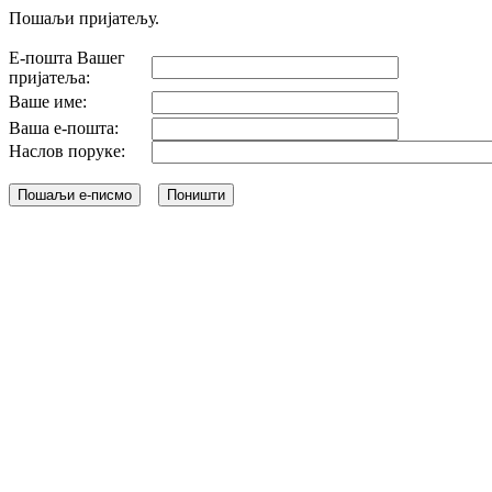
Пошаљи пријатељу.
Е-пошта Вашег
пријатеља:
Ваше име:
Ваша е-пошта:
Наслов поруке: