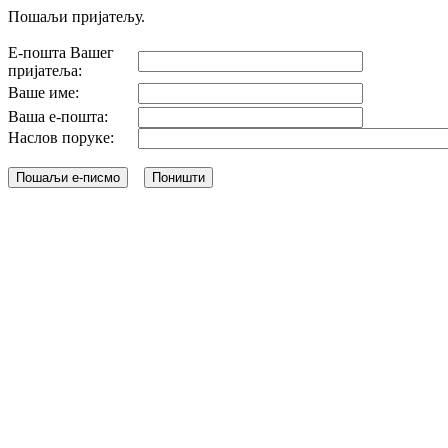
Пошаљи пријатељу.
Е-пошта Вашег
пријатеља:
Ваше име:
Ваша е-пошта:
Наслов поруке: