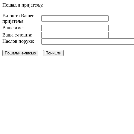
Пошаљи пријатељу.
Е-пошта Вашег
пријатеља:
Ваше име:
Ваша е-пошта:
Наслов поруке: