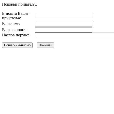
Пошаљи пријатељу.
Е-пошта Вашег
пријатеља:
Ваше име:
Ваша е-пошта:
Наслов поруке: