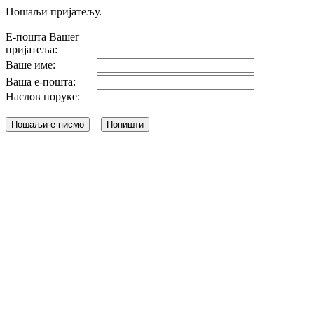
Пошаљи пријатељу.
Е-пошта Вашег
пријатеља:
Ваше име:
Ваша е-пошта:
Наслов поруке: