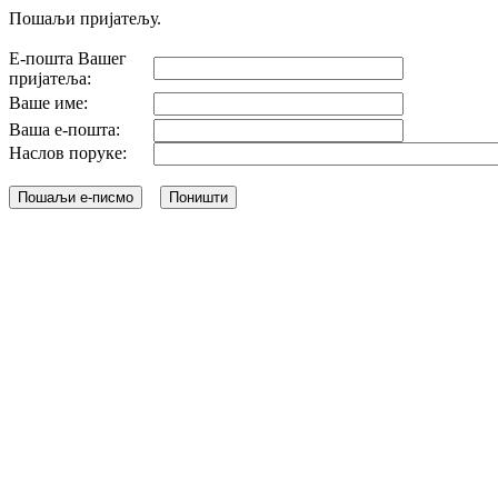
Пошаљи пријатељу.
Е-пошта Вашег
пријатеља:
Ваше име:
Ваша е-пошта:
Наслов поруке: