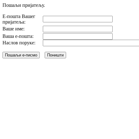
Пошаљи пријатељу.
Е-пошта Вашег
пријатеља:
Ваше име:
Ваша е-пошта:
Наслов поруке: