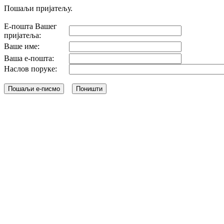
Пошаљи пријатељу.
Е-пошта Вашег
пријатеља:
Ваше име:
Ваша е-пошта:
Наслов поруке: