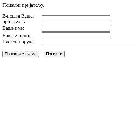
Пошаљи пријатељу.
Е-пошта Вашег
пријатеља:
Ваше име:
Ваша е-пошта:
Наслов поруке: