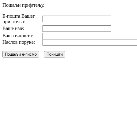
Пошаљи пријатељу.
Е-пошта Вашег
пријатеља:
Ваше име:
Ваша е-пошта:
Наслов поруке: