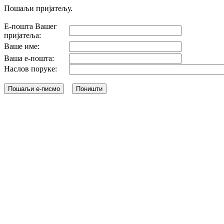
Пошаљи пријатељу.
Е-пошта Вашег
пријатеља:
Ваше име:
Ваша е-пошта:
Наслов поруке: