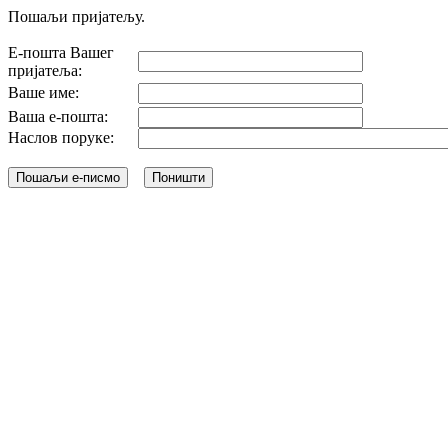
Пошаљи пријатељу.
Е-пошта Вашег
пријатеља:
Ваше име:
Ваша е-пошта:
Наслов поруке: