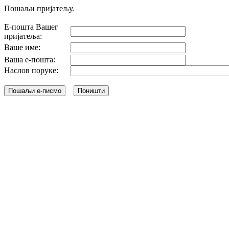
Пошаљи пријатељу.
Е-пошта Вашег
пријатеља:
Ваше име:
Ваша е-пошта:
Наслов поруке: