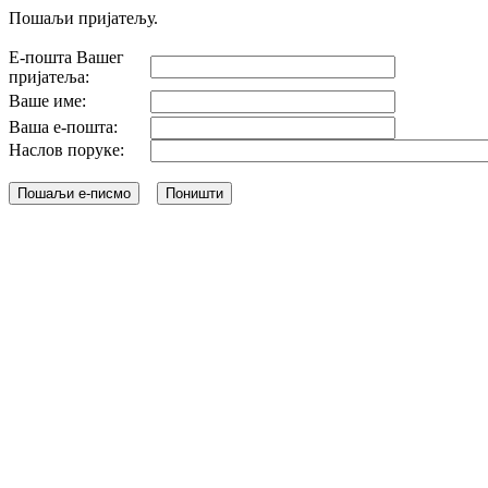
Пошаљи пријатељу.
Е-пошта Вашег
пријатеља:
Ваше име:
Ваша е-пошта:
Наслов поруке: