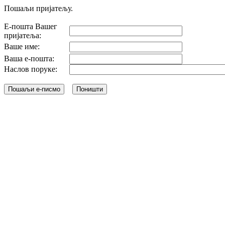
Пошаљи пријатељу.
Е-пошта Вашег
пријатеља:
Ваше име:
Ваша е-пошта:
Наслов поруке: