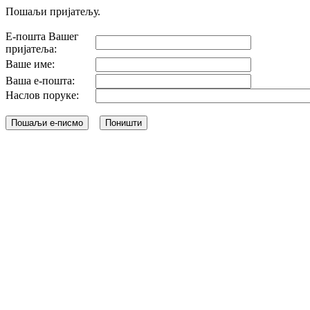
Пошаљи пријатељу.
Е-пошта Вашег
пријатеља:
Ваше име:
Ваша е-пошта:
Наслов поруке: