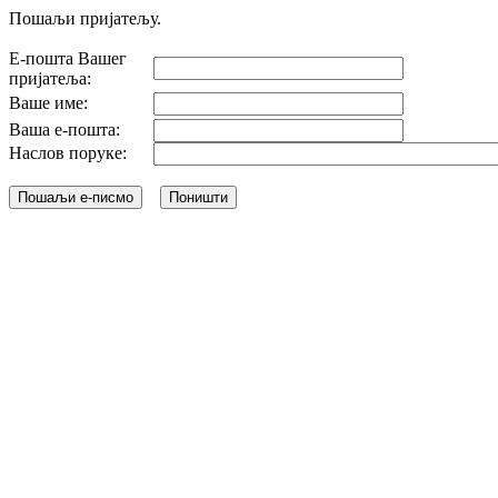
Пошаљи пријатељу.
Е-пошта Вашег
пријатеља:
Ваше име:
Ваша е-пошта:
Наслов поруке: