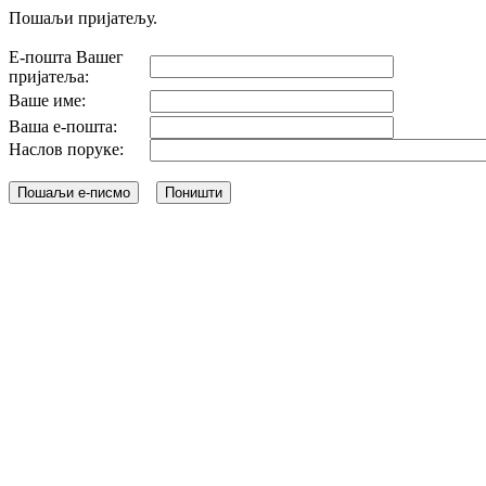
Пошаљи пријатељу.
Е-пошта Вашег
пријатеља:
Ваше име:
Ваша е-пошта:
Наслов поруке: