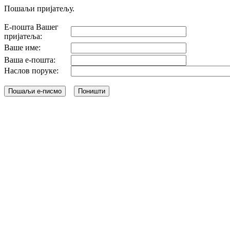
Пошаљи пријатељу.
Е-пошта Вашег
пријатеља:
Ваше име:
Ваша е-пошта:
Наслов поруке: