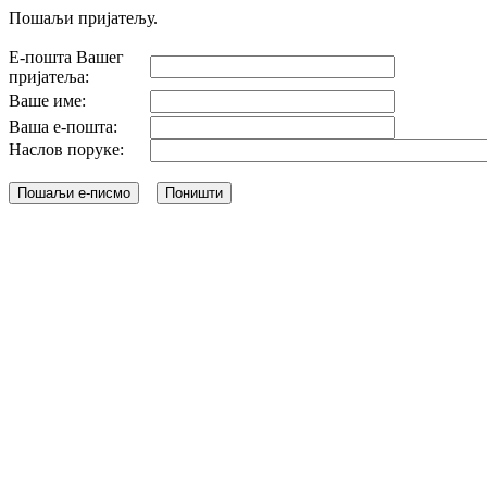
Пошаљи пријатељу.
Е-пошта Вашег
пријатеља:
Ваше име:
Ваша е-пошта:
Наслов поруке: