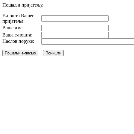
Пошаљи пријатељу.
Е-пошта Вашег
пријатеља:
Ваше име:
Ваша е-пошта:
Наслов поруке: