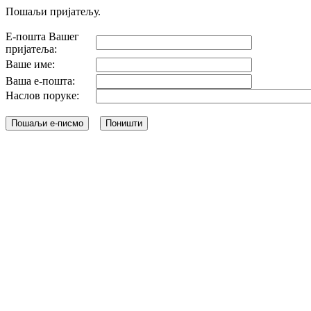
Пошаљи пријатељу.
Е-пошта Вашег
пријатеља:
Ваше име:
Ваша е-пошта:
Наслов поруке: