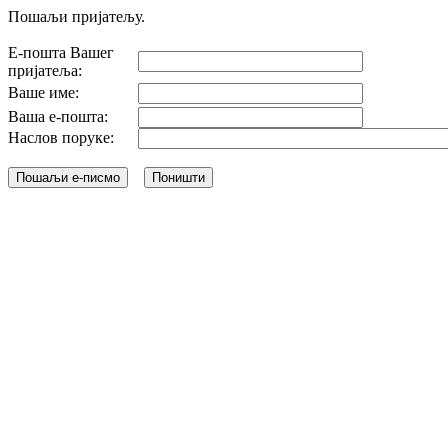
Пошаљи пријатељу.
Е-пошта Вашег
пријатеља:
Ваше име:
Ваша е-пошта:
Наслов поруке: