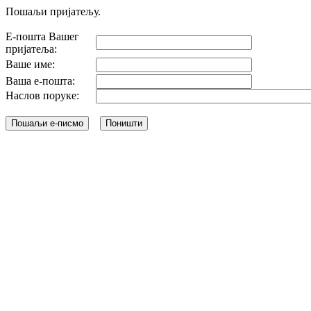
Пошаљи пријатељу.
Е-пошта Вашег
пријатеља:
Ваше име:
Ваша е-пошта:
Наслов поруке: