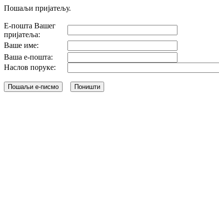
Пошаљи пријатељу.
Е-пошта Вашег
пријатеља:
Ваше име:
Ваша е-пошта:
Наслов поруке: