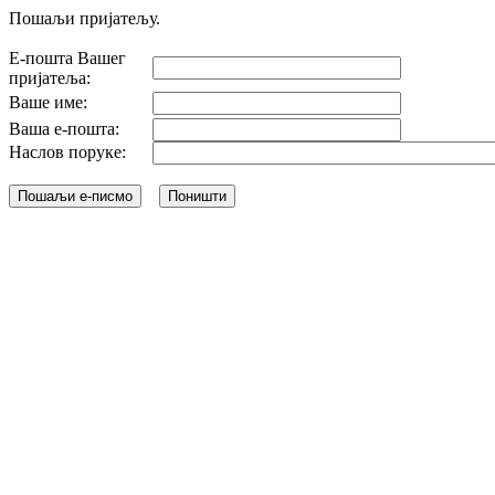
Пошаљи пријатељу.
Е-пошта Вашег
пријатеља:
Ваше име:
Ваша е-пошта:
Наслов поруке: