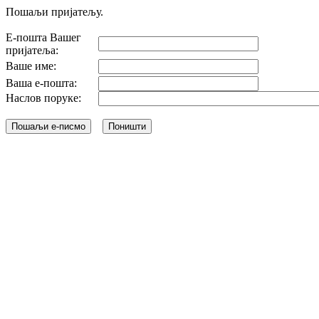
Пошаљи пријатељу.
Е-пошта Вашег
пријатеља:
Ваше име:
Ваша е-пошта:
Наслов поруке: