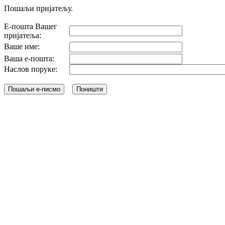
Пошаљи пријатељу.
Е-пошта Вашег
пријатеља:
Ваше име:
Ваша е-пошта:
Наслов поруке: