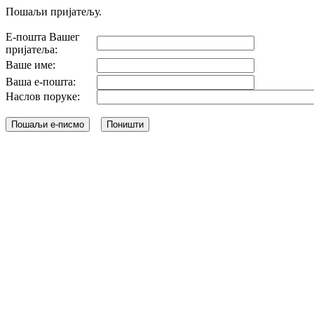
Пошаљи пријатељу.
Е-пошта Вашег
пријатеља:
Ваше име:
Ваша е-пошта:
Наслов поруке: