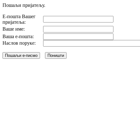
Пошаљи пријатељу.
Е-пошта Вашег
пријатеља:
Ваше име:
Ваша е-пошта:
Наслов поруке: