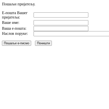
Пошаљи пријатељу.
Е-пошта Вашег
пријатеља:
Ваше име:
Ваша е-пошта:
Наслов поруке: