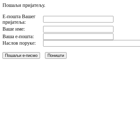
Пошаљи пријатељу.
Е-пошта Вашег
пријатеља:
Ваше име:
Ваша е-пошта:
Наслов поруке: