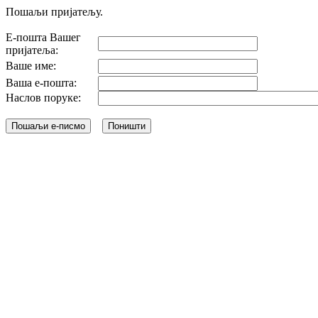
Пошаљи пријатељу.
Е-пошта Вашег
пријатеља:
Ваше име:
Ваша е-пошта:
Наслов поруке: