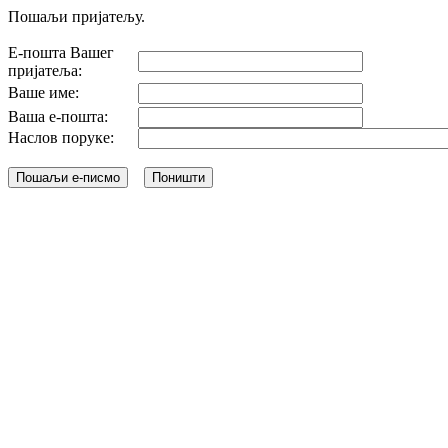
Пошаљи пријатељу.
Е-пошта Вашег
пријатеља:
Ваше име:
Ваша е-пошта:
Наслов поруке: