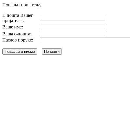
Пошаљи пријатељу.
Е-пошта Вашег
пријатеља:
Ваше име:
Ваша е-пошта:
Наслов поруке: