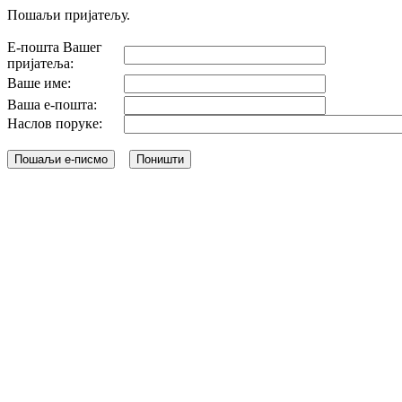
Пошаљи пријатељу.
Е-пошта Вашег
пријатеља:
Ваше име:
Ваша е-пошта:
Наслов поруке: