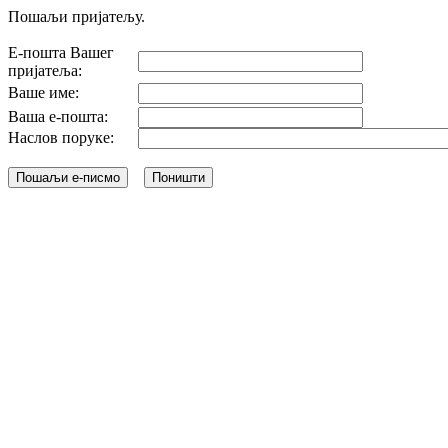
Пошаљи пријатељу.
Е-пошта Вашег
пријатеља:
Ваше име:
Ваша е-пошта:
Наслов поруке: