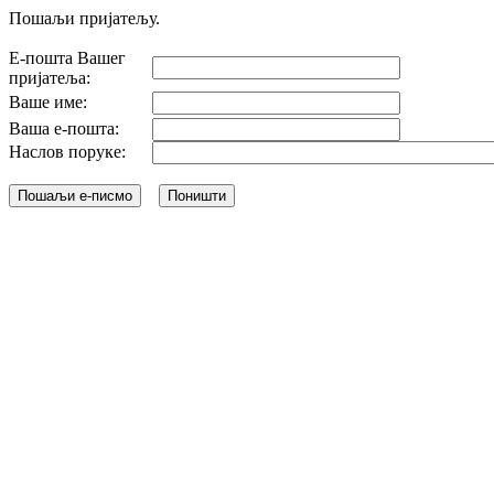
Пошаљи пријатељу.
Е-пошта Вашег
пријатеља:
Ваше име:
Ваша е-пошта:
Наслов поруке: