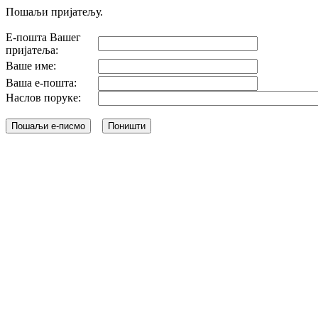
Пошаљи пријатељу.
Е-пошта Вашег
пријатеља:
Ваше име:
Ваша е-пошта:
Наслов поруке: