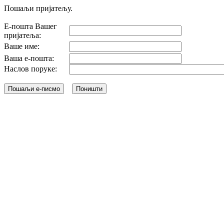
Пошаљи пријатељу.
Е-пошта Вашег
пријатеља:
Ваше име:
Ваша е-пошта:
Наслов поруке: