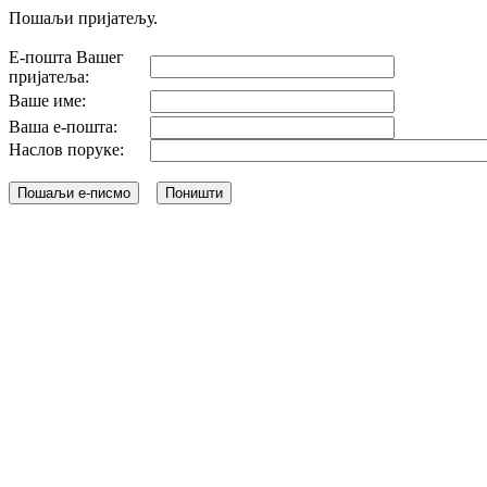
Пошаљи пријатељу.
Е-пошта Вашег
пријатеља:
Ваше име:
Ваша е-пошта:
Наслов поруке: