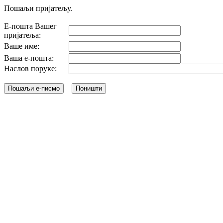
Пошаљи пријатељу.
Е-пошта Вашег
пријатеља:
Ваше име:
Ваша е-пошта:
Наслов поруке: