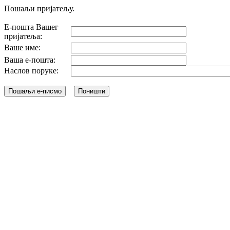
Пошаљи пријатељу.
Е-пошта Вашег
пријатеља:
Ваше име:
Ваша е-пошта:
Наслов поруке: