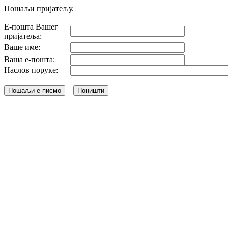
Пошаљи пријатељу.
Е-пошта Вашег
пријатеља:
Ваше име:
Ваша е-пошта:
Наслов поруке: