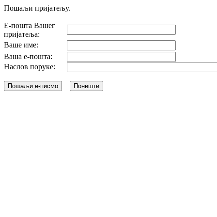
Пошаљи пријатељу.
Е-пошта Вашег
пријатеља:
Ваше име:
Ваша е-пошта:
Наслов поруке: