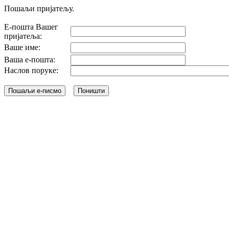
Пошаљи пријатељу.
Е-пошта Вашег
пријатеља:
Ваше име:
Ваша е-пошта:
Наслов поруке: