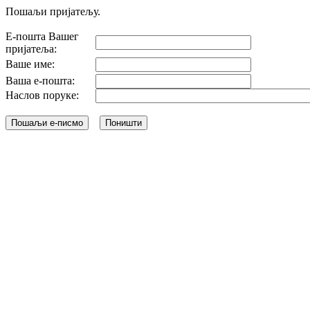
Пошаљи пријатељу.
Е-пошта Вашег
пријатеља:
Ваше име:
Ваша е-пошта:
Наслов поруке: