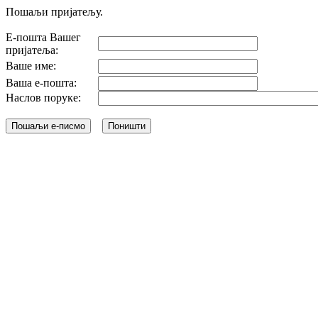
Пошаљи пријатељу.
Е-пошта Вашег
пријатеља:
Ваше име:
Ваша е-пошта:
Наслов поруке: