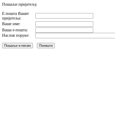
Пошаљи пријатељу.
Е-пошта Вашег
пријатеља:
Ваше име:
Ваша е-пошта:
Наслов поруке: